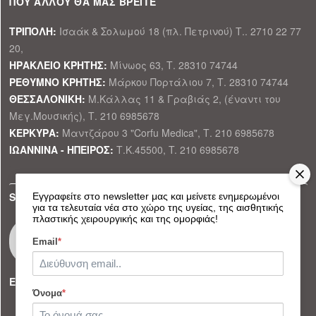
ΠΟΥ ΑΛΛΟΥ ΘΑ ΜΑΣ ΒΡΕΙΤΕ
ΤΡΙΠΟΛΗ:
Ισαάκ & Σολωμού 18 (πλ. Πετρινού) Τ.. 2710 22 77
20,
ΗΡΑΚΛΕΙΟ ΚΡΗΤΗΣ:
Μίνωος 63, Τ. 28310 74744
ΡΕΘΥΜΝΟ ΚΡΗΤΗΣ:
Μάρκου Πορτάλιου 7, Τ. 28310 74744
ΘΕΣΣΑΛΟΝΙΚΗ:
Μ.Κάλλας 11 & Γραβιάς 2, (έναντι του
Μεγ.Μουσικής), Τ. 210 6985678
ΚΕΡΚΥΡΑ:
Μαντζάρου 3 "Corfu Medica", Τ. 210 6985678
ΙΩΑΝΝΙΝΑ - ΗΠΕΙΡΟΣ:
Τ.Κ.45500, T. 210 6985678
SOCIAL MEDIA
Εγγραφείτε στο newsletter μας και μείνετε ενημερωμένοι
για τα τελευταία νέα στο χώρο της υγείας, της αισθητικής
πλαστικής χειρουργικής και της ομορφιάς!
Email
*
ΕΠΙΚΟΙΝΩΝΗΣΤΕ ΜΑΖΙ ΜΑΣ
Όνομα
*