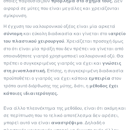
οποίες παρουσιάζουν
πρόβλημα στο σχήμα τους.
Δεν
αφορά σε μύτες που είναι μεγάλες και χρειάζονται
σμίκρυνση.
Η έγχυση του υαλουρονικού οξέος είναι μία αρκετά
σύντομη
και εύκολη διαδικασία και γίνεται στο
ιατρείο
του πλαστικού χειρουργού
. Χρειάζεται προσοχή όμως
στο ότι είναι μία πράξη που δεν πρέπει να γίνεται από
οποιονδήποτε γιατρό χρησιμοποιεί υαλουρονικό οξύ. Θα
πρέπει ο συγκεκριμένος γιατρός να έχει και
γνώσεις
στη ρινοπλαστική.
Επίσης, η συγκεκριμένη διαδικασία
προϋποθέτει ο γιατρός να έχει κάποια
εμπειρία
στον
τρόπο αυτό διόρθωσης της μύτης, διότι, η
μέθοδος έχει
κάποιες ιδιαιτερότητες.
Ένα άλλο πλεονέκτημα της μεθόδου, είναι ότι ακόμη και
σε περίπτωση που το τελικό αποτέλεσμα δεν αρέσει,
μπορεί αυτό να είναι
αναστρέψιμο
. Δηλαδή ο
πλαστικός χειρουργός μπορεί με έγχυση ενός άλλου