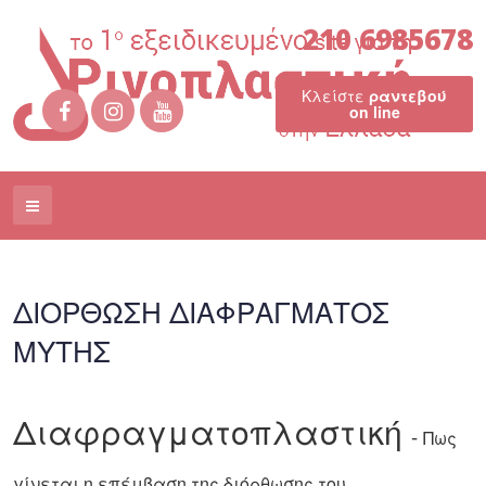
210 6985678
Κλείστε
ραντεβού
on line
ΔΙΟΡΘΩΣΗ ΔΙΑΦΡΑΓΜΑΤΟΣ
ΜΥΤΗΣ
Διαφραγματοπλαστική
-
Πως
γίνεται η επέμβαση της διόρθωσης του