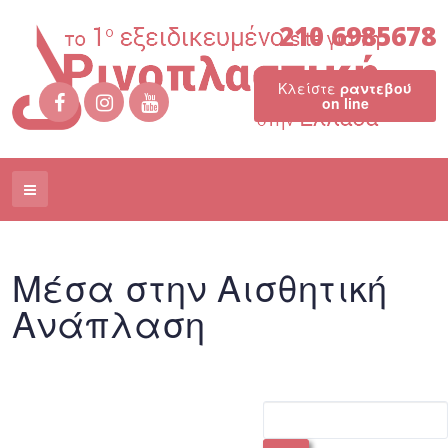
210 6985678
Κλείστε
ραντεβού
on line
Μέσα στην Αισθητική
Ανάπλαση